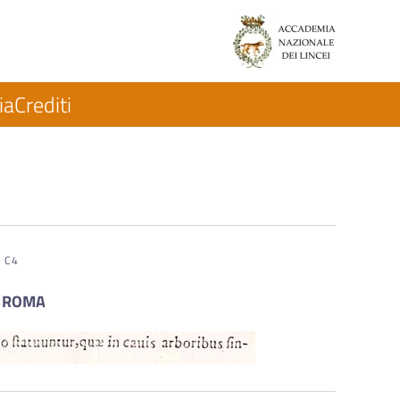
ia
Crediti
C4
 - ROMA