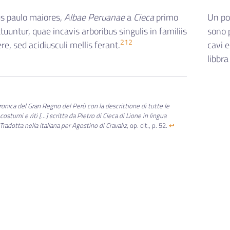
us paulo maiores,
Albae Peruanae
a
Cieca
primo
Un po
tuuntur, quae incavis arboribus singulis in familiis
sono p
212
ere, sed acidiusculi mellis ferant.
cavi 
libbra
ronica del Gran Regno del Perù con la descrittione di tutte le
costumi e riti [...] scritta da Pietro di Cieca di Lione in lingua
Tradotta nella italiana per Agostino di Cravaliz
, op. cit., p. 52.
↩