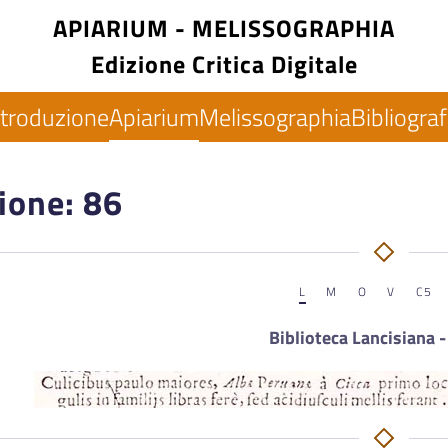
APIARIUM - MELISSOGRAPHIA
Edizione Critica Digitale
ntroduzione
Apiarium
Melissographia
Bibliograf
ione: 86
L
M
O
V
C5
Biblioteca Lancisiana